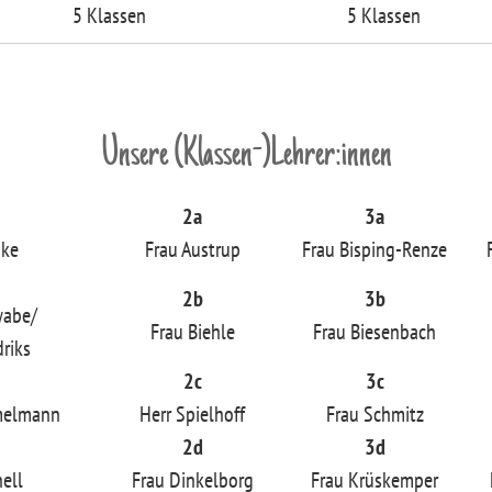
5 Klassen
5 Klassen
Unsere (Klassen-)Lehrer:innen
2a
3a
oke
Frau Austrup
Frau Bisping-Renze
2b
3b
wabe/
Frau Biehle
Frau Biesenbach
riks
2c
3c
melmann
Herr Spielhoff
Frau Schmitz
2d
3d
ell
Frau Dinkelborg
Frau Krüskemper