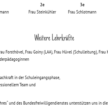
2e
3e
emann
Frau Steinkühler
Frau Schlotmann
Weitere Lehrkräfte
rau Forsthövel, Frau Goiny (LAA), Frau Hüvel (Schulleitung), Frau 
onderpädagoginnen
Fachkraft in der Schuleingangsphase,
fessionellem Team und
ahres“ und des Bundesfreiwilligendienstes unterstützen uns in d