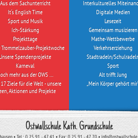
Aus dem Sachunterricht
Interkulturelles Miteinan
It‘s English Time
Digitale Medien
Sport und Musik
Lesezeit
Ich-Stärkung
Gemeinsam musizieren
Projekttage
Mathe-Wettbewerbe
e Trommelzauber-Projektwoche
Verkehrserziehung
Unsere Spendenprojekte
Stadtradeln/Schulradel
Karneval
Sport
och mehr aus der OWS …
Alt trifft Jung
17 Ziele für die Welt - unsere
„Mein Körper gehört mir
een, Aktionen und Projekte
Ostwallschule Kath. Grundschule
ausen • Tel.: 0 25 91 - 47 41 • Fax: 0 25 91 - 47 70 • info@ostwallschul