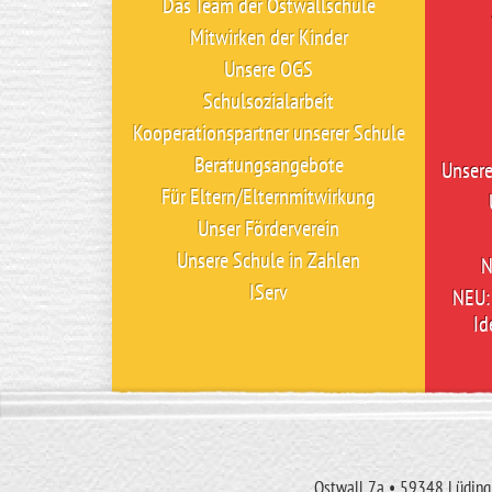
Das Team der Ostwallschule
Mitwirken der Kinder
Unsere OGS
Schulsozialarbeit
Kooperationspartner unserer Schule
Beratungsangebote
Unser
Für Eltern/Elternmitwirkung
Unser Förderverein
Unsere Schule in Zahlen
N
IServ
NEU: 
Id
Ostwall 7a • 59348 Lüdingh