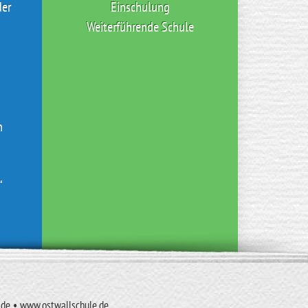
der
Einschulung
Weiterführende Schule
n
“
e.de • www.ostwallschule.de