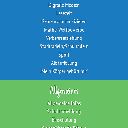
Digitale Medien
Lesezeit
Gemeinsam musizieren
Mathe-Wettbewerbe
Verkehrserziehung
Stadtradeln/Schulradeln
Sport
Alt trifft Jung
„Mein Körper gehört mir“
Allgemeines
Allgemeine Infos
Schulanmeldung
Einschulung