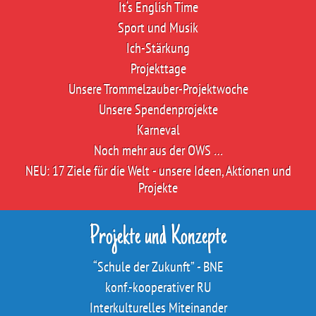
It‘s English Time
Sport und Musik
Ich-Stärkung
Projekttage
Unsere Trommelzauber-Projektwoche
Unsere Spendenprojekte
Karneval
Noch mehr aus der OWS …
NEU: 17 Ziele für die Welt - unsere Ideen, Aktionen und
Projekte
Projekte und Konzepte
“Schule der Zukunft” - BNE
konf.-kooperativer RU
Interkulturelles Miteinander