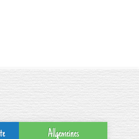
te
Allgemeines