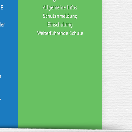
NE
Allgemeine Infos
Schulanmeldung
der
Einschulung
Weiterführende Schule
n
“