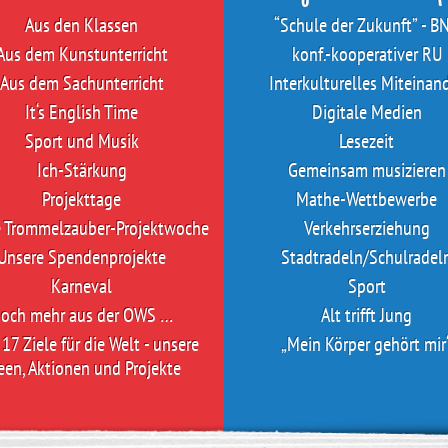
Aus den Klassen
“Schule der Zukunft” - B
Aus dem Kunstunterricht
konf.-kooperativer RU
Aus dem Sachunterricht
Interkulturelles Miteinan
It‘s English Time
Digitale Medien
Sport und Musik
Lesezeit
Ich-Stärkung
Gemeinsam musizieren
Projekttage
Mathe-Wettbewerbe
e Trommelzauber-Projektwoche
Verkehrserziehung
Unsere Spendenprojekte
Stadtradeln/Schulradel
Karneval
Sport
och mehr aus der OWS …
Alt trifft Jung
17 Ziele für die Welt - unsere
„Mein Körper gehört mir
een, Aktionen und Projekte