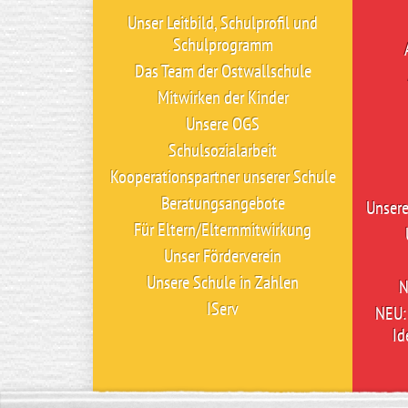
Unser Leitbild, Schulprofil und
Schulprogramm
Das Team der Ostwallschule
Mitwirken der Kinder
Unsere OGS
Schulsozialarbeit
Kooperationspartner unserer Schule
Beratungsangebote
Unser
Für Eltern/Elternmitwirkung
Unser Förderverein
Unsere Schule in Zahlen
N
IServ
NEU: 
Id