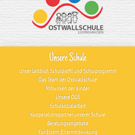
Unsere Schule
Unser Leitbild, Schulprofil und Schulprogramm
Das Team der Ostwallschule
Mitwirken der Kinder
Unsere OGS
Schulsozialarbeit
Kooperationspartner unserer Schule
Beratungsangebote
Für Eltern/Elternmitwirkung