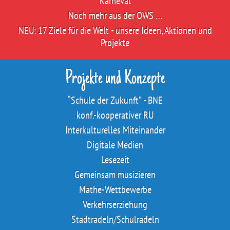
Karneval
Noch mehr aus der OWS …
NEU: 17 Ziele für die Welt - unsere Ideen, Aktionen und
Projekte
Projekte und Konzepte
“Schule der Zukunft” - BNE
konf.-kooperativer RU
Interkulturelles Miteinander
Digitale Medien
Lesezeit
Gemeinsam musizieren
Mathe-Wettbewerbe
Verkehrserziehung
Stadtradeln/Schulradeln