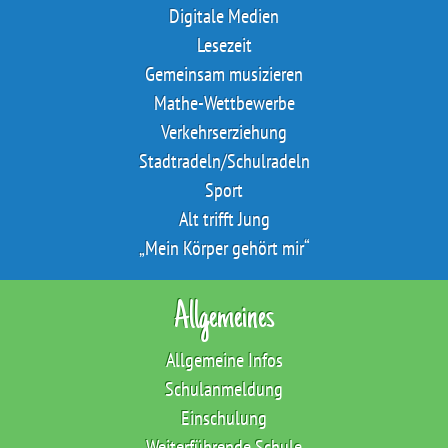
Digitale Medien
Lesezeit
Gemeinsam musizieren
Mathe-Wettbewerbe
Verkehrserziehung
Stadtradeln/Schulradeln
Sport
Alt trifft Jung
„Mein Körper gehört mir“
Allgemeines
Allgemeine Infos
Schulanmeldung
Einschulung
Weiterführende Schule