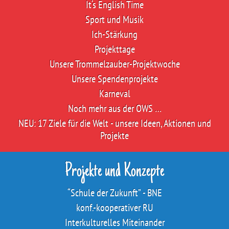
It‘s English Time
Sport und Musik
Ich-Stärkung
Projekttage
Unsere Trommelzauber-Projektwoche
Unsere Spendenprojekte
Karneval
Noch mehr aus der OWS …
NEU: 17 Ziele für die Welt - unsere Ideen, Aktionen und
Projekte
Projekte und Konzepte
“Schule der Zukunft” - BNE
konf.-kooperativer RU
Interkulturelles Miteinander