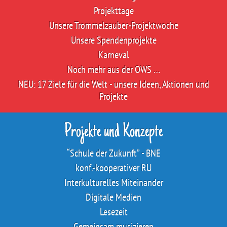
Projekttage
Unsere Trommelzauber-Projektwoche
Unsere Spendenprojekte
Karneval
Noch mehr aus der OWS …
NEU: 17 Ziele für die Welt - unsere Ideen, Aktionen und
Projekte
Projekte und Konzepte
“Schule der Zukunft” - BNE
konf.-kooperativer RU
Interkulturelles Miteinander
Digitale Medien
Lesezeit
Gemeinsam musizieren