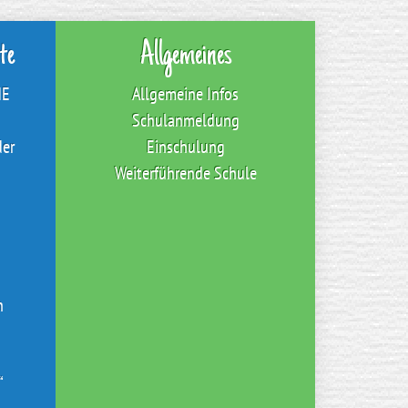
te
Allgemeines
NE
Allgemeine Infos
Schulanmeldung
der
Einschulung
Weiterführende Schule
n
“