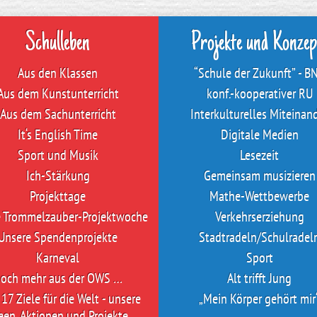
Schulleben
Projekte und Konzep
Aus den Klassen
“Schule der Zukunft” - B
Aus dem Kunstunterricht
konf.-kooperativer RU
Aus dem Sachunterricht
Interkulturelles Miteinan
It‘s English Time
Digitale Medien
Sport und Musik
Lesezeit
Ich-Stärkung
Gemeinsam musizieren
Projekttage
Mathe-Wettbewerbe
e Trommelzauber-Projektwoche
Verkehrserziehung
Unsere Spendenprojekte
Stadtradeln/Schulradel
Karneval
Sport
och mehr aus der OWS …
Alt trifft Jung
17 Ziele für die Welt - unsere
„Mein Körper gehört mir
een, Aktionen und Projekte