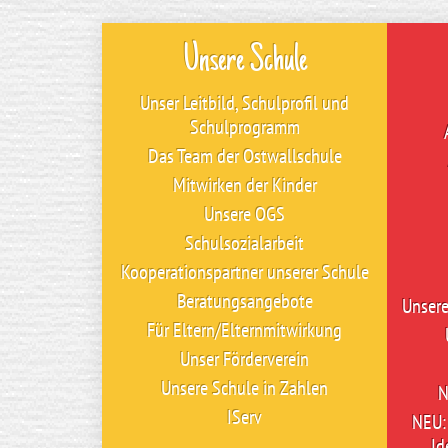
Unsere Schule
Unser Leitbild, Schulprofil und
Schulprogramm
Das Team der Ostwallschule
Mitwirken der Kinder
Unsere OGS
Schulsozialarbeit
Kooperationspartner unserer Schule
Beratungsangebote
Unser
Für Eltern/Elternmitwirkung
Unser Förderverein
Unsere Schule in Zahlen
N
IServ
NEU: 
Id