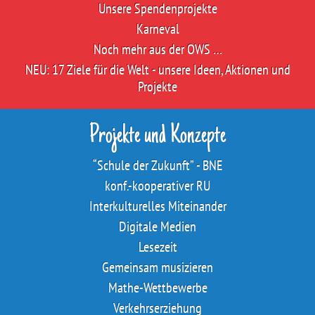
Unsere Spendenprojekte
Karneval
Noch mehr aus der OWS …
NEU: 17 Ziele für die Welt - unsere Ideen, Aktionen und
Projekte
Projekte und Konzepte
“Schule der Zukunft” - BNE
konf.-kooperativer RU
Interkulturelles Miteinander
Digitale Medien
Lesezeit
Gemeinsam musizieren
Mathe-Wettbewerbe
Verkehrserziehung