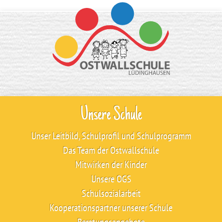
Unsere Schule
Unser Leitbild, Schulprofil und Schulprogramm
Das Team der Ostwallschule
Mitwirken der Kinder
Unsere OGS
Schulsozialarbeit
Kooperationspartner unserer Schule
Beratungsangebote