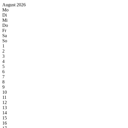
August 2026
Mo
Di
Mi
Do
Fr
Sa
So
1
2
3
4
5
6
7
8
9
10
11
12
13
14
15
16